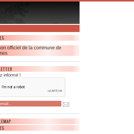
ES
non officiel de la commune de
mes
LETTER
z informé !
LEMAP
ES