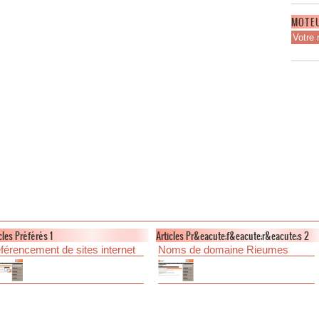
MOTEU
cles Préférés 1
Articles Pr&eacute;f&eacute;r&eacute;s 2
férencement de sites internet
Noms de domaine Rieumes