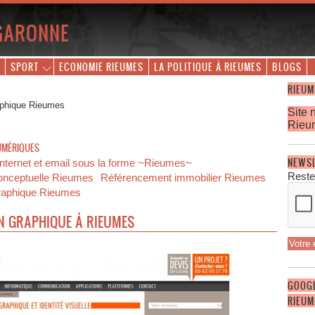
GARONNE
SPORT
ECONOMIE RIEUMES
LA POLITIQUE À RIEUMES
BLOGS
RIEUM
aphique Rieumes
Site 
Rieu
UMÉRIQUES
NEWS
nternet et email sous la forme ~Rieumes~
Reste
onceptuelle Rieumes
Référencement immobilier Rieumes
graphique Rieumes
N GRAPHIQUE À RIEUMES
GOOG
RIEUM