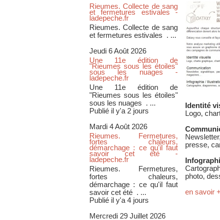
Rieumes. Collecte de sang
et fermetures estivales -
ladepeche.fr
Rieumes. Collecte de sang
et fermetures estivales . ...
Jeudi 6 Août 2026
Une 11e édition de
"Rieumes sous les étoiles"
sous les nuages -
ladepeche.fr
Une 11e édition de
"Rieumes sous les étoiles"
sous les nuages . ...
Identité vi
Publié il y'a 2 jours
Logo, char
Mardi 4 Août 2026
Communic
Rieumes. Fermetures,
Newsletter
fortes chaleurs,
presse, ca
démarchage : ce qu'il faut
savoir cet été -
ladepeche.fr
Infographie
Cartograp
Rieumes. Fermetures,
photo, dess
fortes chaleurs,
démarchage : ce qu'il faut
en savoir 
savoir cet été . ...
Publié il y'a 4 jours
Mercredi 29 Juillet 2026