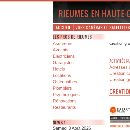
RIEUMES EN HAUTE-
ACCUEIL
VUES CAMÉRAS ET SATELLITES
LES PROS DE RIEUMES
Assureurs
Création gr
Avocats
Electriciens
ACTIVITÉS N
Garagistes
Adresses i
Hotels
Création c
Locations
Création 
Ostéopathes
Plombiers
CRÉATIO
Psychologues
Rénovations
Restaurants
NEWS 1
Samedi 8 Août 2026